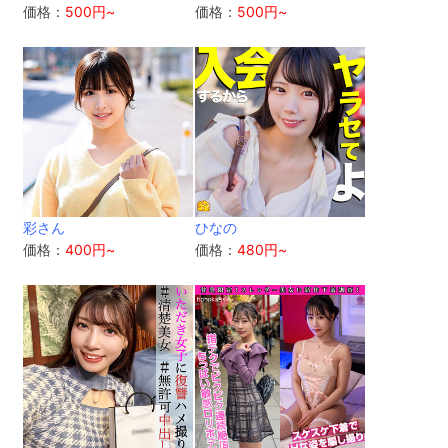
価格：
500円~
価格：
500円~
彩さん
ひなの
価格：
400円~
価格：
480円~