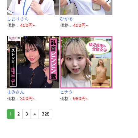
しおりさん
ひかる
価格：
400円~
価格：
400円~
まみさん
ヒナタ
価格：
300円~
価格：
980円~
1
2
3
»
328