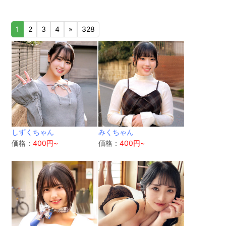
1
2
3
4
»
328
しずくちゃん
みくちゃん
価格：
400円~
価格：
400円~