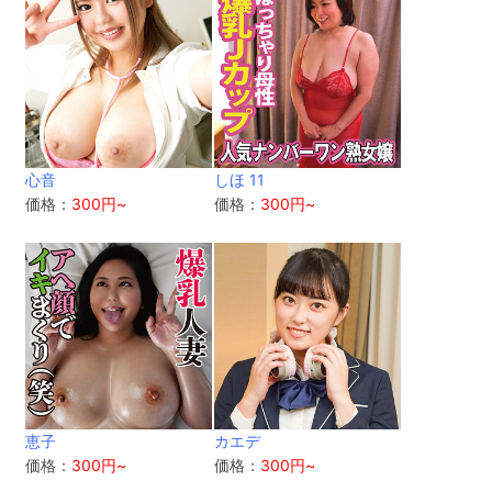
心音
しほ 11
価格：
300円~
価格：
300円~
恵子
カエデ
価格：
300円~
価格：
300円~