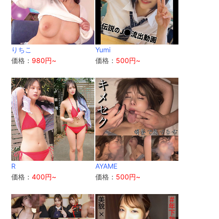
りちこ
Yumi
価格：
980円~
価格：
500円~
R
AYAME
価格：
400円~
価格：
500円~