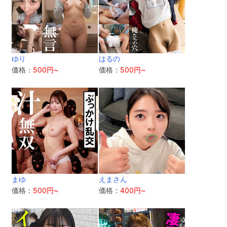
ゆり
はるの
価格：
500円~
価格：
500円~
まゆ
えまさん
価格：
500円~
価格：
400円~