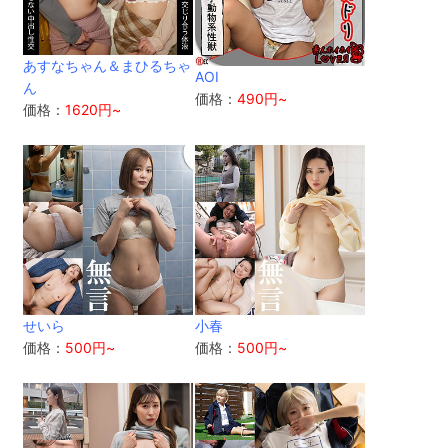
あすなちゃん＆まひるちゃ
AOI
ん
価格：
490円~
価格：
1620円~
せいら
小春
価格：
500円~
価格：
500円~