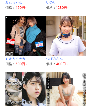
みぃちゃん
いのり
価格：
490円~
価格：
1280円~
ミオ＆イチカ
つぼみさん
価格：
500円~
価格：
400円~