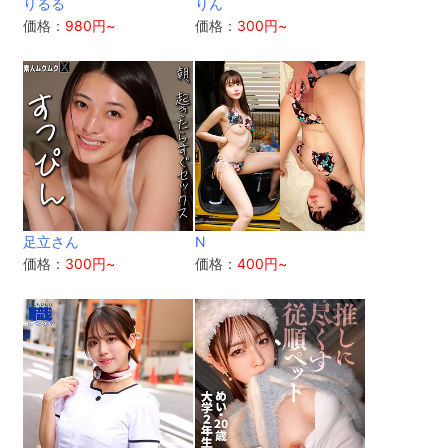
りるる
りん
価格：
980円~
価格：
300円~
足立さん
N
価格：
300円~
価格：
400円~