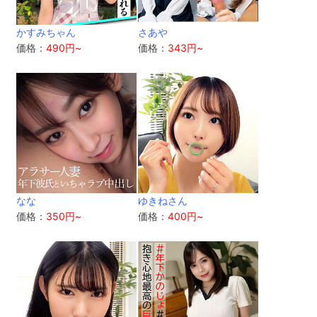
かすみちゃん
さあや
価格：
490円~
価格：
343円~
なな
ゆきねさん
価格：
350円~
価格：
400円~