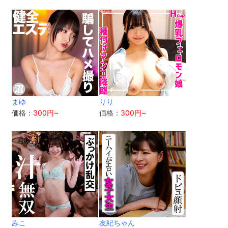
まゆ
りり
価格：
300円~
価格：
300円~
みこ
友紀ちゃん